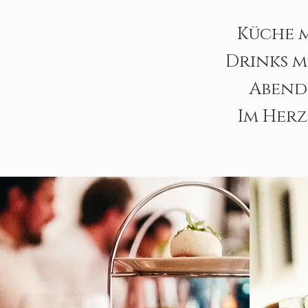
Küche m
Drinks m
Abende
Im Herz